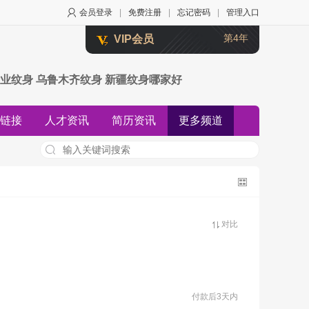
会员登录
|
免费注册
|
忘记密码
|
管理入口
第4年
VIP会员
业纹身 乌鲁木齐纹身 新疆纹身哪家好
链接
人才资讯
简历资讯
更多频道
资讯
知道资讯
对比
付款后3天内