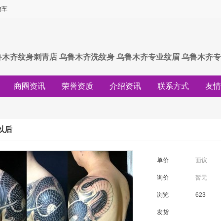
物车
鲁木齐纹身刺青店 乌鲁木齐洗纹身 乌鲁木齐专业纹眉 乌鲁木齐专
商圈资讯
荣誉资质
介绍资讯
联系方式
友情
行情资讯
求购资讯
供应资讯
商城资讯
专题
以后
单价
面议
询价
暂无
浏览
623
发货