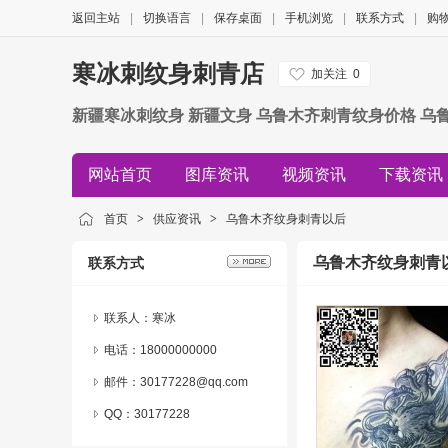
返回主站
|
切换语言
|
保存桌面
|
手机浏览
|
联系方式
|
购
寒冰刺纹身刺青店
加关注
0
新疆寒冰刺纹身 新疆文身 乌鲁木齐刺青纹身价格 乌
网站首页
图库资讯
视频资讯
下载资讯
招商资讯
新闻资讯
展会资讯
团购资讯
首页
>
供应资讯
>
乌鲁木齐纹身刺青以后
乌鲁木齐纹身刺青
联系方式
联系人：寒冰
电话：18000000000
邮件：30177228@qq.com
QQ：
30177228