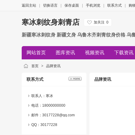
返回主站
|
切换语言
|
保存桌面
|
手机浏览
|
联系方式
|
购
寒冰刺纹身刺青店
加关注
0
新疆寒冰刺纹身 新疆文身 乌鲁木齐刺青纹身价格 乌
网站首页
图库资讯
视频资讯
下载资讯
招商资讯
新闻资讯
展会资讯
团购资讯
首页
>
品牌资讯
联系方式
品牌资讯
联系人：寒冰
电话：18000000000
邮件：30177228@qq.com
QQ：
30177228