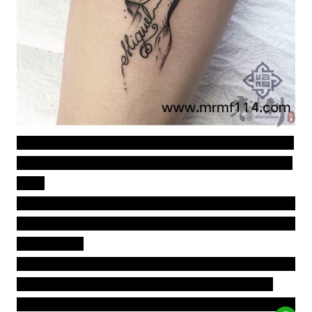
新疆寒冰刺纹身 刺青(经开万达店)QQ微信电话180959994
44地址:新疆乌鲁木齐市经开万达12号楼万创中心进19层1
908室
【寒冰刺纹身】工作室成立于2011年，以纹身为最主要的
经营项目！其精湛的手法已被誉为新疆乌鲁木齐纹身业好
的店面之一。
新疆纹身，新疆洗纹身，新疆刺青，新疆纹身哪家好，乌
鲁木齐纹身，乌鲁木齐专业纹身，乌鲁木齐疤痕修复
乌鲁木齐市纹身、石河子市纹身、五家渠市纹身、阿拉尔