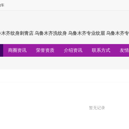
物车
鲁木齐纹身刺青店 乌鲁木齐洗纹身 乌鲁木齐专业纹眉 乌鲁木齐专
商圈资讯
荣誉资质
介绍资讯
联系方式
友情
行情资讯
求购资讯
供应资讯
商城资讯
专题
暂无记录