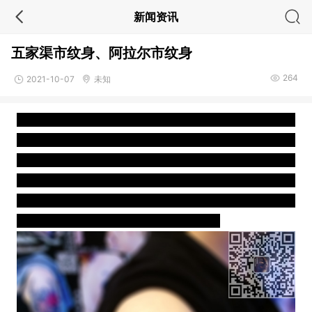
新闻资讯
五家渠市纹身、阿拉尔市纹身
264
2021-10-07
未知
乌鲁木齐市纹身
、石河子市
纹身
、五家渠市
纹身
、阿拉尔
市
纹身
、图木舒克市
纹身
。其余的是：喀什市
纹身
、阿克
苏市
纹身
、和田市
纹身
、吐鲁番市
纹身
、哈密市
纹身
、阿
图什市
纹身
、博乐市
纹身
、昌吉市
纹身
、阜康市
纹身
、米
泉市
纹身
、库尔勒市
纹身
、伊宁市
纹身
、奎屯市
纹身
、塔
城市
纹身
、乌苏市
纹身
、阿勒泰市
纹身 。